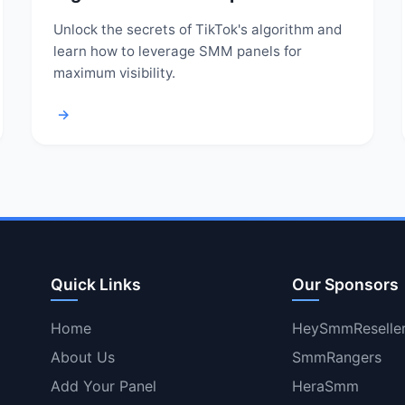
Unlock the secrets of TikTok's algorithm and
learn how to leverage SMM panels for
maximum visibility.
→
Quick Links
Our Sponsors
Home
HeySmmReselle
About Us
SmmRangers
Add Your Panel
HeraSmm