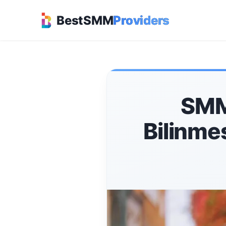
BestSMM
Providers
SMM 
Bilinme