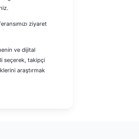
niz.
feransımızı ziyaret
enin ve dijital
li seçerek, takipçi
eklerini araştırmak