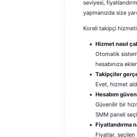
seviyesi, fiyatlandır
yapmanızda size yard
Koreli takipçi hizmeti
Hizmet nasıl çal
Otomatik sisteml
hesabınıza eklen
Takipçiler gerç
Evet, hizmet al
Hesabım güven
Güvenilir bir hi
SMM paneli seçim
Fiyatlandırma na
Fiyatlar, seçilen