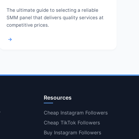
The ultimate guide to selecting a reliable
SMM panel that delivers quality services at
competitive prices.
→
Resources
r
Cheap Instagram Followers
Cheap TikTok Followers
Buy Instagram Followers