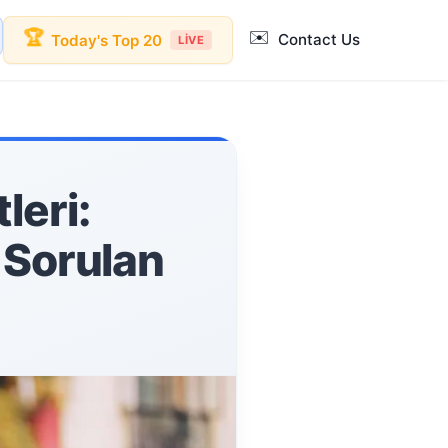
✉️
🏆
Contact Us
Today's Top 20
LIVE
leri:
 Sorulan