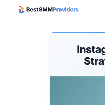
BestSMM
Providers
Insta
Stra