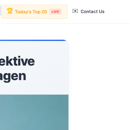
✉️
🏆
Contact Us
Today's Top 20
LIVE
ektive
ragen