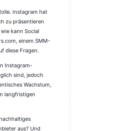
Rolle. Instagram hat
ch zu präsentieren
 wie kann Social
ers.com, einem SMM-
uf diese Fragen.
on Instagram-
öglich sind, jedoch
thentisches Wachstum,
 langfristigen
 nachhaltiges
bieter aus? Und