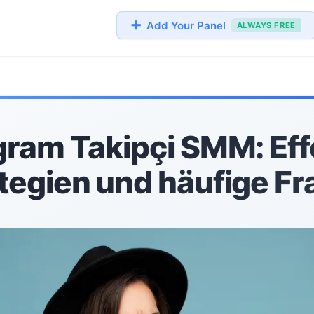
➕
Add Your Panel
ALWAYS FREE
gram Takipçi SMM: Eff
tegien und häufige F