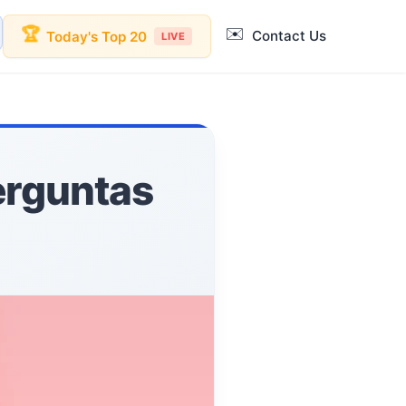
✉️
🏆
Contact Us
Today's Top 20
LIVE
erguntas