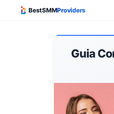
BestSMM
Providers
Guia Co