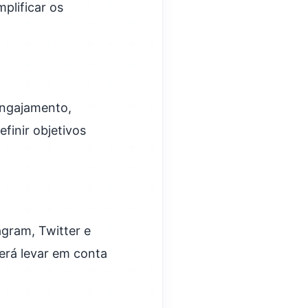
plificar os
engajamento,
finir objetivos
agram, Twitter e
erá levar em conta