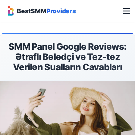
BestSMM
Providers
SMM Panel Google Reviews:
Ətraflı Bələdçi və Tez-tez
Verilən Sualların Cavabları