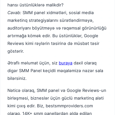
hansı üstünlüklərə malikdir?
Cavab:
SMM panel xidmətləri, sosial media
marketinq strategiyalarını sürətləndirməyə,
auditoriyanı böyütməyə və rəqəmsal görünürlüğü
artırmağa kömək edir. Bu üstünlüklər, Google
Reviews kimi rəylərin təsirinə də müsbət təsir
göstərir.
Ətraflı məlumat üçün, siz
buraya
daxil olaraq
digər SMM Panel keçidli məqaləmizə nəzər sala
bilərsiniz.
Nəticə olaraq, SMM panel və Google Reviews-un
birləşməsi, bizneslər üçün güclü marketinq aləti
kimi çıxış edir. Biz, bestsmmproviders.com
olaraq, 14K+ smm panellərdən əldə edilən