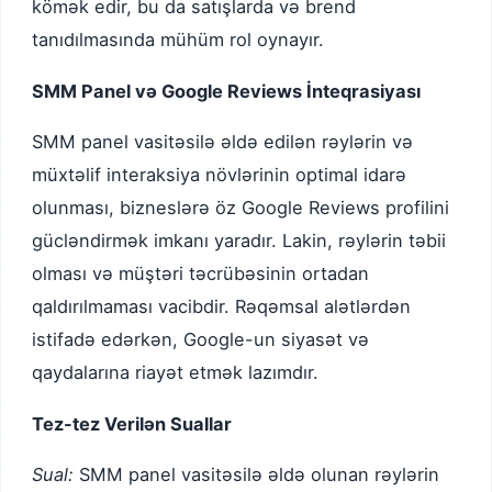
kömək edir, bu da satışlarda və brend
tanıdılmasında mühüm rol oynayır.
SMM Panel və Google Reviews İnteqrasiyası
SMM panel vasitəsilə əldə edilən rəylərin və
müxtəlif interaksiya növlərinin optimal idarə
olunması, bizneslərə öz Google Reviews profilini
gücləndirmək imkanı yaradır. Lakin, rəylərin təbii
olması və müştəri təcrübəsinin ortadan
qaldırılmaması vacibdir. Rəqəmsal alətlərdən
istifadə edərkən, Google-un siyasət və
qaydalarına riayət etmək lazımdır.
Tez-tez Verilən Suallar
Sual:
SMM panel vasitəsilə əldə olunan rəylərin