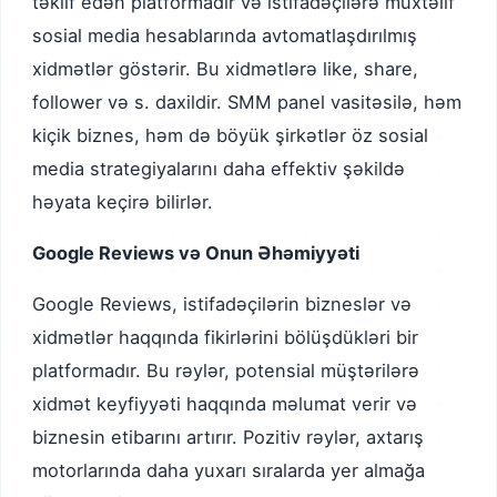
təklif edən platformadır və istifadəçilərə müxtəlif
sosial media hesablarında avtomatlaşdırılmış
xidmətlər göstərir. Bu xidmətlərə like, share,
follower və s. daxildir. SMM panel vasitəsilə, həm
kiçik biznes, həm də böyük şirkətlər öz sosial
media strategiyalarını daha effektiv şəkildə
həyata keçirə bilirlər.
Google Reviews və Onun Əhəmiyyəti
Google Reviews, istifadəçilərin bizneslər və
xidmətlər haqqında fikirlərini bölüşdükləri bir
platformadır. Bu rəylər, potensial müştərilərə
xidmət keyfiyyəti haqqında məlumat verir və
biznesin etibarını artırır. Pozitiv rəylər, axtarış
motorlarında daha yuxarı sıralarda yer almağa