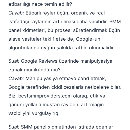
etibarlılığı necə təmin edilir?
Cavab:
Etibarlı rəylər üçün, orqanik və real
istifadəçi rəylərinin artırılması daha vacibdir. SMM
panel xidmətləri, bu prosesi sürətləndirmək üçün
əlavə vasitələr təklif etsə də, Google-un
algoritmlərinə uyğun şəkildə tətbiq olunmalıdır.
Sual:
Google Reviews üzərində manipulyasiya
etmək mümkündürmü?
Cavab:
Manipulyasiya etməyə cəhd etmək,
Google tərəfindən ciddi cəzalarla nəticələnə bilər.
Biz, bestsmmproviders.com olaraq, etik və
qanuni yollarla müştəri rəylərini artırmağın
vacibliyini vurğulayırıq.
Sual:
SMM panel xidmətindən istifadə edənlər