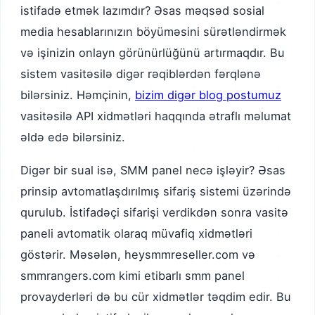
istifadə etmək lazımdır? Əsas məqsəd sosial
media hesablarınızın böyüməsini sürətləndirmək
və işinizin onlayn görünürlüğünü artırmaqdır. Bu
sistem vasitəsilə digər rəqiblərdən fərqlənə
bilərsiniz. Həmçinin,
bizim digər blog postumuz
vasitəsilə API xidmətləri haqqında ətraflı məlumat
əldə edə bilərsiniz.
Digər bir sual isə, SMM panel necə işləyir? Əsas
prinsip avtomatlaşdırılmış sifariş sistemi üzərində
qurulub. İstifadəçi sifarişi verdikdən sonra vasitə
paneli avtomatik olaraq müvafiq xidmətləri
göstərir. Məsələn, heysmmreseller.com və
smmrangers.com kimi etibarlı smm panel
provayderləri də bu cür xidmətlər təqdim edir. Bu