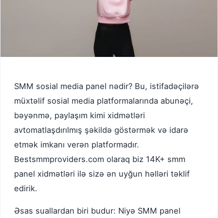
SMM sosial media panel nədir? Bu, istifadəçilərə
müxtəlif sosial media platformalarında abunəçi,
bəyənmə, paylaşım kimi xidmətləri
avtomatlaşdırılmış şəkildə göstərmək və idarə
etmək imkanı verən platformadır.
Bestsmmproviders.com olaraq biz 14K+ smm
panel xidmətləri ilə sizə ən uyğun həlləri təklif
edirik.
Əsas suallardan biri budur: Niyə SMM panel