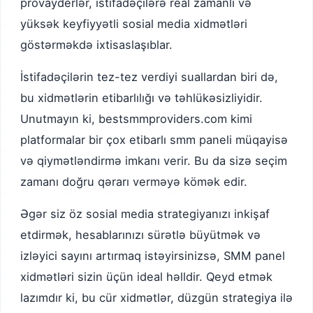
provayderlər, istifadəçilərə real zamanlı və
yüksək keyfiyyətli sosial media xidmətləri
göstərməkdə ixtisaslaşıblar.
İstifadəçilərin tez-tez verdiyi suallardan biri də,
bu xidmətlərin etibarlılığı və təhlükəsizliyidir.
Unutmayın ki, bestsmmproviders.com kimi
platformalar bir çox etibarlı smm paneli müqayisə
və qiymətləndirmə imkanı verir. Bu da sizə seçim
zamanı doğru qərarı verməyə kömək edir.
Əgər siz öz sosial media strategiyanızı inkişaf
etdirmək, hesablarınızı sürətlə büyütmək və
izləyici sayını artırmaq istəyirsinizsə, SMM panel
xidmətləri sizin üçün ideal həlldir. Qeyd etmək
lazımdır ki, bu cür xidmətlər, düzgün strategiya ilə