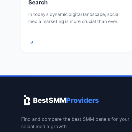
Search
In today’s dynamic digital landscape, social
media marketing is more crucial than ever.
→
BestSMM
Providers
Find and compare the best SMM panels for your
social media growth