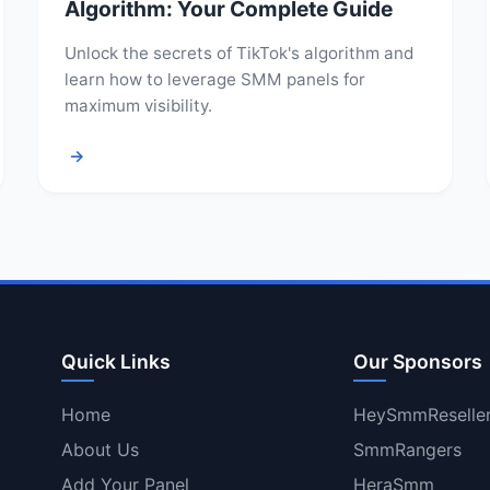
Algorithm: Your Complete Guide
Unlock the secrets of TikTok's algorithm and
learn how to leverage SMM panels for
maximum visibility.
→
Quick Links
Our Sponsors
Home
HeySmmReselle
About Us
SmmRangers
Add Your Panel
HeraSmm