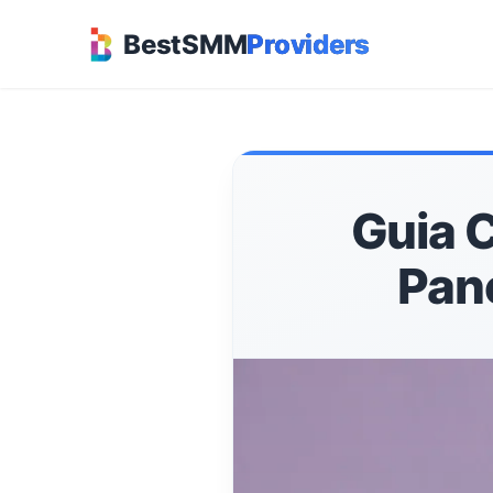
BestSMM
Providers
Guia 
Pan