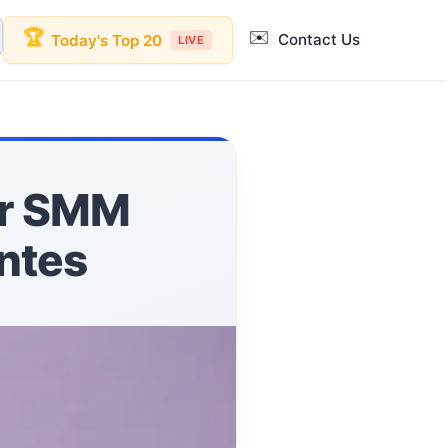
✉️
🏆
Contact Us
Today's Top 20
LIVE
er SMM
ntes