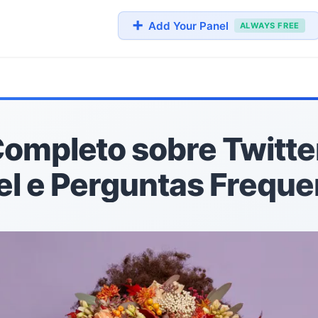
➕
Add Your Panel
ALWAYS FREE
Completo sobre Twitt
el e Perguntas Freque