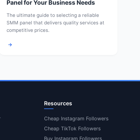
Panel for Your Business Needs
The ultimate guide to selecting a reliable
SMM panel that delivers quality services at
competitive prices.
→
Resources
r
Cheap Instagram Followers
Cheap TikTok Followers
Buy Instagram Followers